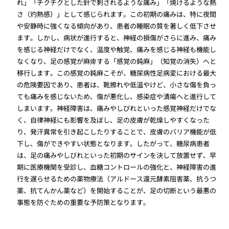
れ」「チクチクとした針で刺されるような痛み」「焼けるような熱
さ（灼熱感）」として感じられます。この初期の痛みは、特に夜間
や安静時に強くなる傾向があり、患者の睡眠の質を著しく低下させ
ます。しかし、病状が進行すると、神経の損傷がさらに進み、痛み
を感じる神経だけでなく、温度や触覚、痛みを感じる神経も機能し
なくなり、足の感覚が麻痺する「感覚の鈍麻」（知覚の消失）へと
移行します。この感覚の鈍麻こそが、糖尿病性足病変における最大
の危険要因であり、患者は、靴擦れや低温やけど、小さな傷を負っ
ても痛みを感じないため、傷が悪化し、感染症や潰瘍へと進行して
しまいます。神経障害は、痛みやしびれといった感覚神経だけでな
く、自律神経にも影響を及ぼし、足の皮膚が乾燥しやすくなった
り、発汗異常を引き起こしたりすることで、皮膚のバリア機能が低
下し、傷ができやすい状態となります。したがって、糖尿病患者
は、足の痛みやしびれといった初期のサインを決して放置せず、早
期に医療機関を受診し、血糖コントロールの強化と、神経障害の進
行を遅らせるための薬物療法（アルドース還元酵素阻害薬、抗うつ
薬、抗てんかん薬など）を開始することが、足の切断という最悪の
事態を防ぐための重要な予防策となります。