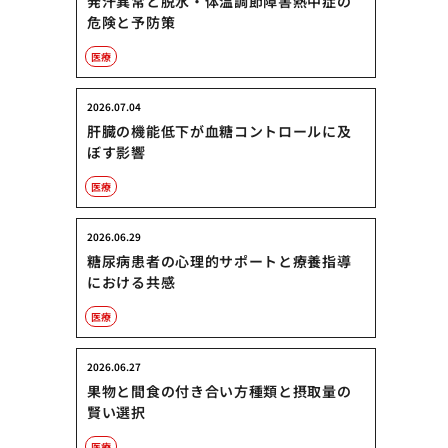
発汗異常と脱水・体温調節障害熱中症の
危険と予防策
医療
2026.07.04
肝臓の機能低下が血糖コントロールに及
ぼす影響
医療
2026.06.29
糖尿病患者の心理的サポートと療養指導
における共感
医療
2026.06.27
果物と間食の付き合い方種類と摂取量の
賢い選択
医療