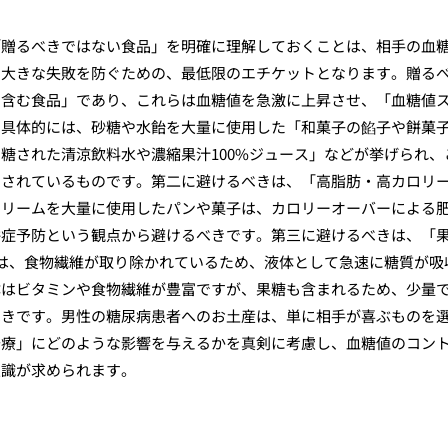
「贈るべきではない食品」を明確に理解しておくことは、相手の血
も大きな失敗を防ぐための、最低限のエチケットとなります。贈る
に含む食品」であり、これらは血糖値を急激に上昇させ、「血糖値
。具体的には、砂糖や水飴を大量に使用した「和菓子の餡子や餅菓
糖された清涼飲料水や濃縮果汁100%ジュース」などが挙げられ、
とされているものです。第二に避けるべきは、「高脂肪・高カロリ
クリームを大量に使用したパンや菓子は、カロリーオーバーによる
併症予防という観点から避けるべきです。第三に避けるべきは、「
スは、食物繊維が取り除かれているため、液体として急速に糖質が吸
体はビタミンや食物繊維が豊富ですが、果糖も含まれるため、少量
べきです。男性の糖尿病患者へのお土産は、単に相手が喜ぶものを
治療」にどのような影響を与えるかを真剣に考慮し、血糖値のコン
意識が求められます。