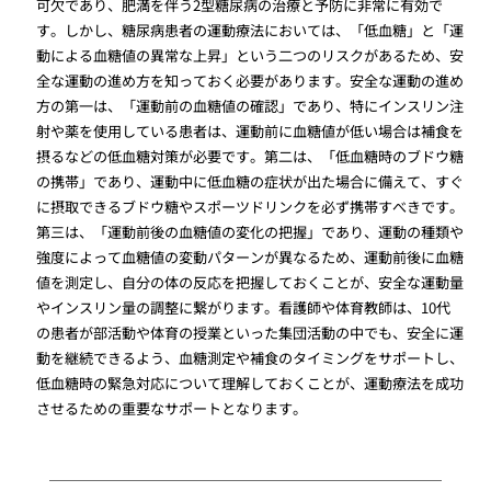
可欠であり、肥満を伴う2型糖尿病の治療と予防に非常に有効で
す。しかし、糖尿病患者の運動療法においては、「低血糖」と「運
動による血糖値の異常な上昇」という二つのリスクがあるため、安
全な運動の進め方を知っておく必要があります。安全な運動の進め
方の第一は、「運動前の血糖値の確認」であり、特にインスリン注
射や薬を使用している患者は、運動前に血糖値が低い場合は補食を
摂るなどの低血糖対策が必要です。第二は、「低血糖時のブドウ糖
の携帯」であり、運動中に低血糖の症状が出た場合に備えて、すぐ
に摂取できるブドウ糖やスポーツドリンクを必ず携帯すべきです。
第三は、「運動前後の血糖値の変化の把握」であり、運動の種類や
強度によって血糖値の変動パターンが異なるため、運動前後に血糖
値を測定し、自分の体の反応を把握しておくことが、安全な運動量
やインスリン量の調整に繋がります。看護師や体育教師は、10代
の患者が部活動や体育の授業といった集団活動の中でも、安全に運
動を継続できるよう、血糖測定や補食のタイミングをサポートし、
低血糖時の緊急対応について理解しておくことが、運動療法を成功
させるための重要なサポートとなります。