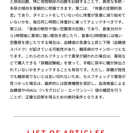
と排尿回数、特に夜間頻尿の回数を記録することで、異常な多飲・
多尿の傾向を客観的に把握できます。第二は、「体重の定期的測
定」であり、ダイエットをしていないのに体重が急激に減り始めて
いないかを、毎日同じ時間に体重計に乗ってチェックすべきです。
第三は、「食後の眠気や強い空腹感の記録」であり、食後30分か
ら1時間後に異常に強い眠気を感じたり、食事の2時間後には強い
空腹感を感じたりする場合は、血糖値の急激な上昇と下降（血糖値
スパイク）が起きている可能性があり、糖尿病のサインの一つとな
ります。これらのセルフチェックで異常が疑われた場合は、薬局な
どで購入できる「尿糖試験紙」を使って、手軽に尿中に糖が排出さ
れていないかをチェックすることも有効です。ただし、尿糖が陰性
でも糖尿病でないとは言い切れないため、セルフチェックで異常が
見つかった場合は、最終的には医療機関を受診し、血液検査による
血糖値やHbA1c（ヘモグロビン・エーワンシー）値の確認を行う
ことが、正確な診断を得るための絶対条件となります。
LIST OF ARTICLES