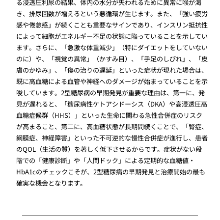
る浸透圧利尿の結果、体内の水分が失われるために異常に喉が渇
き、排尿回数が増えるという悪循環が生じます。また、「強い疲労
感や倦怠感」が続くことも重要なサインであり、インスリン抵抗性
によって細胞がエネルギー不足の状態に陥っていることを示してい
ます。さらに、「急激な体重減少」（特にダイエットをしていない
のに）や、「視覚の異常」（かすみ目）、「手足のしびれ」、「皮
膚のかゆみ」、「傷の治りの遅延」といった症状が現れた場合は、
既に高血糖による血管や神経へのダメージが始まっていることを示
唆しています。2型糖尿病の早期発見が重要な理由は、第一に、発
見が遅れると、「糖尿病性ケトアシドーシス（DKA）や高浸透圧高
血糖症候群（HHS）」といった生命に関わる急性合併症のリスク
が高まること、第二に、高血糖状態が長期間続くことで、「腎症、
網膜症、神経障害」といった不可逆的な慢性合併症が進行し、患者
のQOL（生活の質）を著しく低下させるからです。症状がない段
階での「健康診断」や「人間ドック」による定期的な血糖値・
HbA1cのチェックこそが、2型糖尿病の早期発見と治療開始の最も
確実な機会となります。