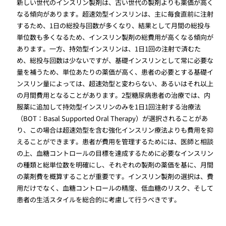
新しい世代のインスリン製剤は、古い世代の製剤よりも薬価が高く
なる傾向があります。超速効型インスリンは、主に毎食直前に注射
するため、1日の総投与回数が多くなり、結果として月間の総投与
単位数も多くなるため、インスリン製剤の総費用が高くなる傾向が
あります。一方、持効型インスリンは、1日1回の注射で済むた
め、総投与回数は少ないですが、基礎インスリンとして常に必要な
量を補うため、単位あたりの薬価が高く、患者の必要とする基礎イ
ンスリン量によっては、超速効型と変わらない、あるいはそれ以上
の月間費用となることがあります。2型糖尿病患者の治療では、内
服薬に追加して持効型インスリンのみを1日1回注射する治療法
（BOT：Basal Supported Oral Therapy）が選択されることがあ
り、この場合は超速効型を含む強化インスリン療法よりも費用を抑
えることができます。患者が費用を管理するためには、医師と相談
の上、血糖コントロールの目標を達成するために必要なインスリン
の種類と総単位数を明確にし、それぞれの製剤の薬価を基に、月間
の薬剤費を概算することが重要です。インスリン製剤の選択は、費
用だけでなく、血糖コントロールの精度、低血糖のリスク、そして
患者の生活スタイルを総合的に考慮して行うべきです。