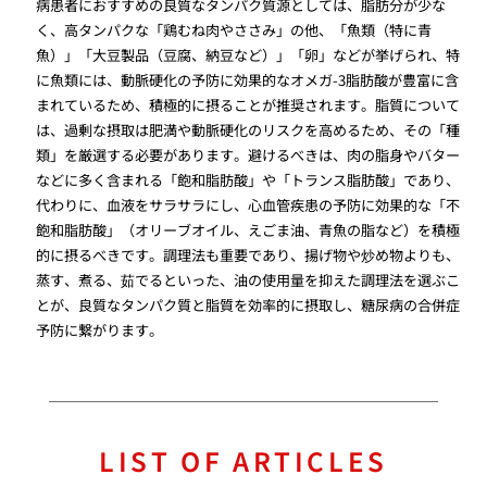
病患者におすすめの良質なタンパク質源としては、脂肪分が少な
く、高タンパクな「鶏むね肉やささみ」の他、「魚類（特に青
魚）」「大豆製品（豆腐、納豆など）」「卵」などが挙げられ、特
に魚類には、動脈硬化の予防に効果的なオメガ-3脂肪酸が豊富に含
まれているため、積極的に摂ることが推奨されます。脂質について
は、過剰な摂取は肥満や動脈硬化のリスクを高めるため、その「種
類」を厳選する必要があります。避けるべきは、肉の脂身やバター
などに多く含まれる「飽和脂肪酸」や「トランス脂肪酸」であり、
代わりに、血液をサラサラにし、心血管疾患の予防に効果的な「不
飽和脂肪酸」（オリーブオイル、えごま油、青魚の脂など）を積極
的に摂るべきです。調理法も重要であり、揚げ物や炒め物よりも、
蒸す、煮る、茹でるといった、油の使用量を抑えた調理法を選ぶこ
とが、良質なタンパク質と脂質を効率的に摂取し、糖尿病の合併症
予防に繋がります。
LIST OF ARTICLES